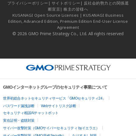
プライバシーポリシー
|
サイトポリシー
|
反社会的勢力との関係遮
断宣言
|
株主の皆様へ
KUSANAGI Open Source Licenses
|
KUSANAGI Business
Edition, Advanced Edition, Premium Edition End-User License
Agreement
© 2026 GMO Prime Strategy Co., Ltd. All rights reserved
GMOインターネットグループのセキュリティ事業について
世界初総合ネットセキュリティサービス「GMOセキュリティ24」
パスワード漏洩診断
Webサイトリスク診断
セキュリティ相談AIチャットボット
実在証明・盗聴対策
サイバー攻撃対策（GMOサイバーセキュリティ byイエラエ）
サイバー攻撃対策（GMO Flatt Security）
なりすまし対策