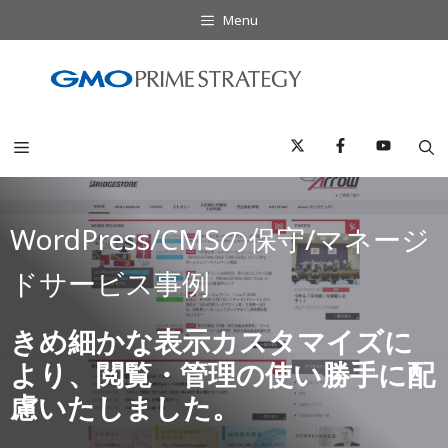
コ
Menu
ン
テ
ン
ツ
へ
Menu
ス
キ
ッ
WordPress/CMSの保守/マネージ
プ
ドサービス事例
きめ細かな表示カスタマイズに
より、閲覧・管理の使い勝手に配
慮いたしました。