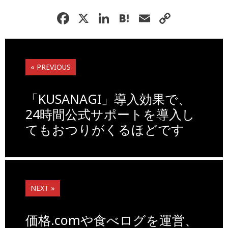
F
X
Li
H
E
C
a
n
at
m
o
c
k
e
ai
p
e
e
n
l
y
« PREVIOUS
b
dI
a
Li
o
n
n
「KUSANAGI」導入効果で、
o
k
24時間公式サポートを導入し
てもおつりがくるほどです
k
NEXT »
価格.comや食べログを運営、