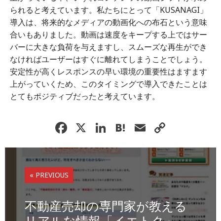
られると考えています。私たちにとって「KUSANAGI」
導入は、将来的なメディアの動画化への布石という意味
合いもありました。動画は速度をキープする上ではサー
バーに大きな負荷を与えますし、スムーズな再生ができ
なければユーザーはすぐに離れてしまうことでしょう。
安定性が高くレスポンスの早い環境の重要性はますます
上がっていくため、このタイミングで導入できたことは
とてもポジティブだったと考えています。
F
X
Li
H
E
C
a
n
at
m
o
c
k
e
ai
p
e
e
n
l
y
« PREVIOUS
b
dI
a
Li
o
n
n
不動産売却の専門家が教える
リアルな情報「イエトク」