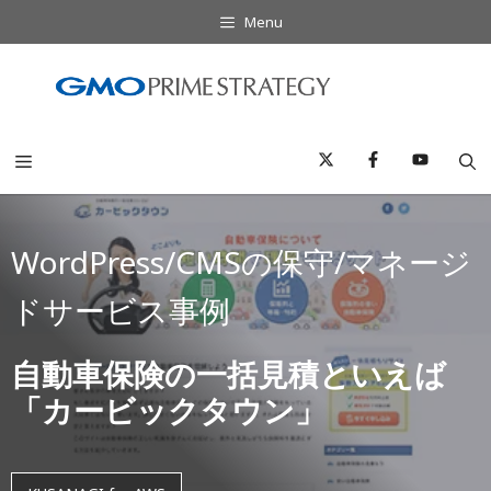
コ
Menu
ン
テ
ン
ツ
へ
Menu
ス
キ
ッ
WordPress/CMSの保守/マネージ
プ
ドサービス事例
自動車保険の一括見積といえば
「カービックタウン」