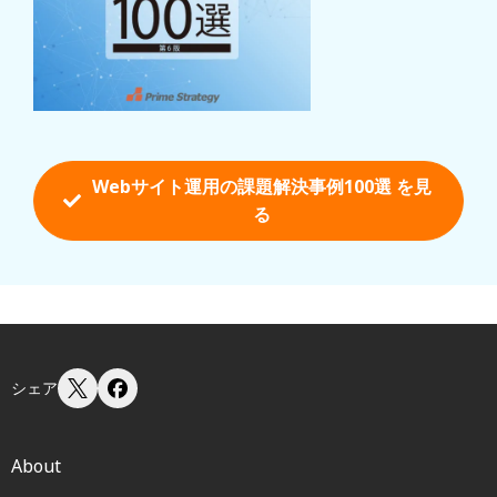
Webサイト運用の課題解決事例100選 を
見
る
シェア
About