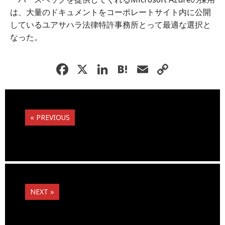
は、大量のドキュメントをコーポレートサイト内に公開
しているユアサハラ法律特許事務所とって最適な選択と
なった。
F
X
Li
H
E
C
a
n
at
m
o
c
k
e
ai
p
e
e
n
l
y
« PREVIOUS
b
dI
a
Li
o
n
n
o
k
k
NEXT »