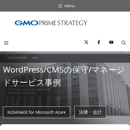
コ
Menu
ン
テ
ン
ツ
へ
Menu
ス
キ
ッ
WordPress/CMSの保守/マネージ
プ
ドサービス事例
法律・会計
KUSANAGI for Microsoft Azure