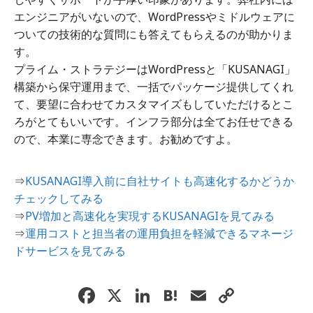
エンジニアがいないので、WordPressやミドルウェアに
ついての技術的な質問にも答えてもらえるのが助かりま
す。
プライム・ストラテジーはWordPressと「KUSANAGI」
構築から保守運用まで、一括でパッケージ提供してくれ
て、要望に合わせてカスタマイズもしていただけるとこ
ろがとてもいいです。インフラ部分は全てお任せできる
ので、本業に専念できます。お勧めですよ。
⇒
KUSANAGI導入前に自社サイトも高速化するかどうか
チェックしてみる
⇒
PV増加と高速化を実現するKUSANAGIを見てみる
⇒
運用コストと担当者の運用負担を軽減できるマネージ
ドサービスを見てみる
F
X
Li
H
E
C