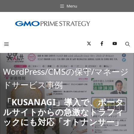
コ
Menu
ン
テ
ン
ツ
へ
Menu
ス
キ
ッ
WordPress/CMSの保守/マネージ
プ
ドサービス事例
「KUSANAGI」導入で、ポータ
ルサイトからの急激なトラフィ
ックにも対応「オトナンサー」