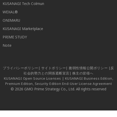
KUSANAGI Tech Colmun
WEXAL®
ONIMARU
KUSANAGI Marketplace
PRIME STUDY
Note
プライバシーポリシー
|
サイトポリシー
|
脆弱性情報公開ポリシー
|
反
社会的勢力との関係遮断宣言
|
株主の皆様へ
KUSANAGI Open Source Licenses
|
KUSANAGI Business Edition,
Premium Edition, Security Edition End-User License Agreement
© 2026 GMO Prime Strategy Co., Ltd. All rights reserved