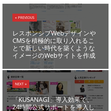
a
n
at
m
o
c
k
e
ai
p
e
e
n
l
y
« PREVIOUS
b
dI
a
Li
o
n
n
レスポンシブWebデザインや
o
k
CMSを積極的に取り入れるこ
とで新しい時代を築くような
k
イメージのWebサイトを作成
NEXT »
「KUSANAGI」導入効果で、
24時間公式サポートを導入し