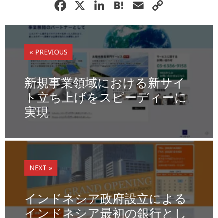
F
X
Li
H
E
C
a
n
at
m
o
c
k
e
ai
p
e
e
n
l
y
« PREVIOUS
b
dI
a
Li
o
n
n
新規事業領域における新サイ
o
k
ト立ち上げをスピーディーに
実現
k
NEXT »
インドネシア政府設立による
インドネシア最初の銀行とし