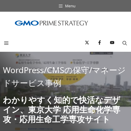
コ
Menu
ン
テ
ン
ツ
へ
Menu
ス
キ
ッ
WordPress/CMSの保守/マネージ
プ
ドサービス事例
わかりやすく知的で快活なデザ
イン、東京大学 応用生命化学専
攻・応用生命工学専攻サイト