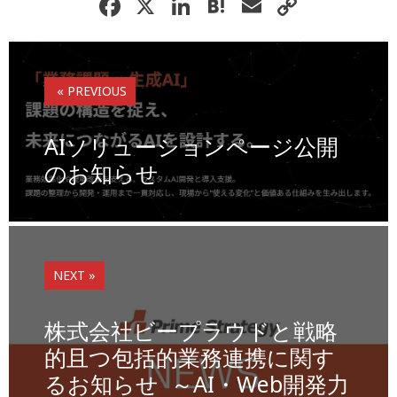
F
X
Li
H
E
C
a
n
at
m
o
c
k
e
ai
p
e
e
n
l
y
« PREVIOUS
b
dI
a
Li
o
n
n
AIソリューションページ公開
o
k
のお知らせ
k
NEXT »
株式会社ビープラウドと戦略
的且つ包括的業務連携に関す
るお知らせ ～AI・Web開発力