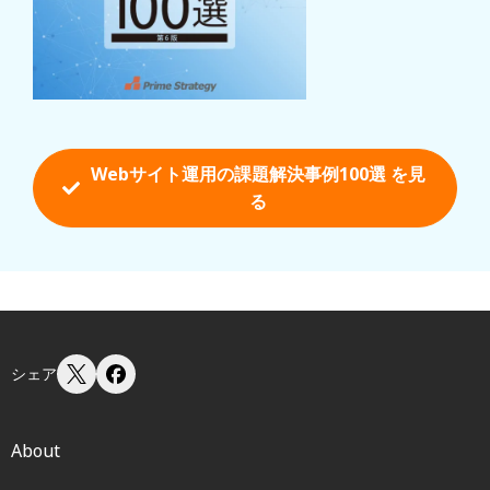
Webサイト運用の課題解決事例100選 を
見
る
シェア
About