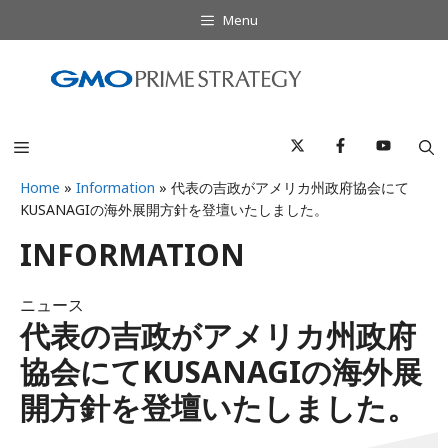
コ
Menu
ン
テ
ン
ツ
へ
Menu
ス
キ
Home
»
Information
»
代表の吉政がアメリカ州政府協会にて
KUSANAGIの海外展開方針を登壇いたしました。
ッ
プ
INFORMATION
ニュース
代表の吉政がアメリカ州政府
協会にてKUSANAGIの海外展
開方針を登壇いたしました。