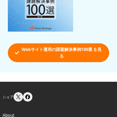
Webサイト運用の課題解決事例100選 を
見
る
シェア
About