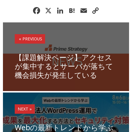
F
X
Li
H
E
C
a
n
at
m
o
c
k
e
ai
p
e
e
n
l
y
« PREVIOUS
b
dI
a
Li
o
n
n
【課題解決ページ】アクセス
o
k
が集中するとサーバが落ちて
機会損失が発生している
k
NEXT »
Webの最新トレンドから学ぶ