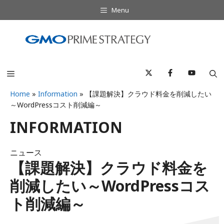
コ
Menu
ン
テ
ン
ツ
へ
Menu
ス
キ
Home
»
Information
»
【課題解決】クラウド料金を削減したい
～WordPressコスト削減編～
ッ
プ
INFORMATION
ニュース
【課題解決】クラウド料金を
削減したい～WordPressコス
ト削減編～