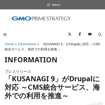
コ
Menu
ン
テ
ン
ツ
へ
Menu
ス
キ
Home
»
Information
»
「KUSANAGI 9」がDrupalに対応 ～CMS
統合サービス、海外での利用を推進～
ッ
プ
INFORMATION
プレスリリース
「KUSANAGI 9」がDrupalに
対応 ～CMS統合サービス、海
外での利用を推進～