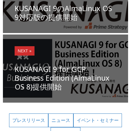
o
n
n
KUSANAGI 9のAlmaLinux OS
o
k
9対応版の提供開始
k
NEXT »
KUSANAGI 9 for GCP
Business Edition (AlmaLinux
OS 8)提供開始
プレスリリース
ニュース
イベント・セミナー