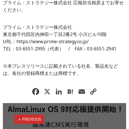
プライム・ストラテジー株式会社 広報担当相原までお寄せ
ください。
プライム・ストラテジー株式会社
東京都千代田区内神田一丁目2番2号 小川ビル10階
URL：https://www.prime-strategy.co.jp/
TEL：03-6551-2995（代表） / FAX：03-6551-2941
※本プレスリリースに記載されている社名、製品名など
は、各社の登録商標または商標です。
F
X
Li
H
E
C
a
n
at
m
o
c
k
e
ai
p
e
e
n
l
y
« PREVIOUS
b
dI
a
Li