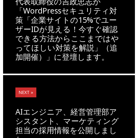
o
n
n
代表取締役の吉政忠志が
o
k
「WordPressセキュリティ対
策「企業サイトの15%でユー
k
ザーIDが見える！今すぐ確認
できる方法からここまではや
ってほしい対策を解説」（追
加開催）」に登壇します。
NEXT »
AIエンジニア、経営管理部ア
シスタント、マーケティング
担当の採用情報を公開しまし