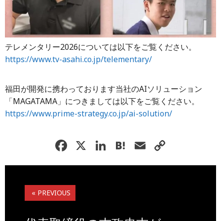
テレメンタリー2026については以下をご覧ください。
https://www.tv-asahi.co.jp/telementary/
福田が開発に携わっております当社のAIソリューション
「MAGATAMA」につきましては以下をご覧ください。
https://www.prime-strategy.co.jp/ai-solution/
F
X
Li
H
E
C
a
n
at
m
o
c
k
e
ai
p
e
e
n
l
y
« PREVIOUS
b
dI
a
Li