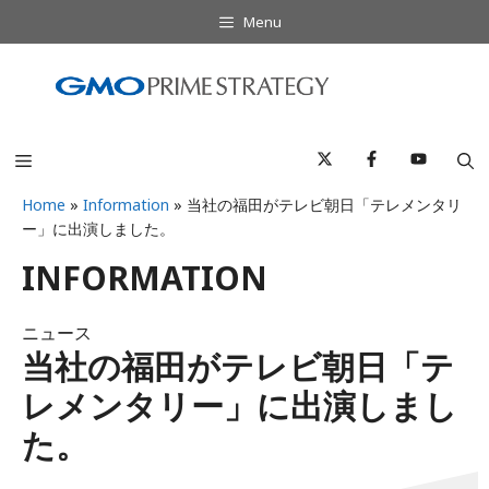
コ
Menu
ン
テ
ン
ツ
へ
Menu
ス
キ
Home
»
Information
»
当社の福田がテレビ朝日「テレメンタリ
ー」に出演しました。
ッ
プ
INFORMATION
ニュース
当社の福田がテレビ朝日「テ
レメンタリー」に出演しまし
た。