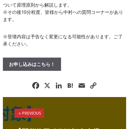
ついて原理原則から解説します。
※その後10分程度、皆様から中村への質問コーナーがあり
ます。
※登壇内容は予告なく変更になる可能性があります。ご了
承ください。
お申し込みはこちら！
F
X
Li
H
E
C
a
n
at
m
o
c
k
e
ai
p
e
e
n
l
y
« PREVIOUS
b
dI
a
Li