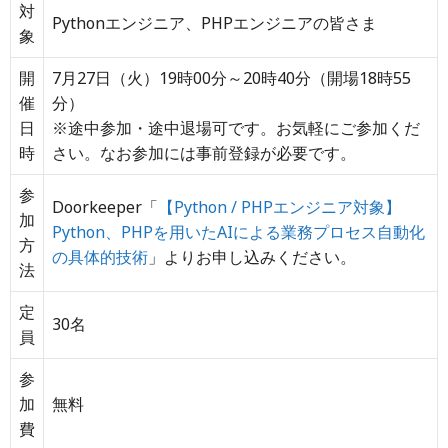
対
Pythonエンジニア、PHPエンジニアの皆さま
象
開
7月27日（火）19時00分～20時40分（開場18時55
催
分）
日
※途中参加・途中退場可です。お気軽にご参加くだ
時
さい。
なお参加には事前登録が必要です。
参
Doorkeeper「
【Python / PHPエンジニア対象】
加
Python、PHPを用いたAIによる業務プロセス自動化
方
の具体的技術
」よりお申し込みください。
法
定
30名
員
参
加
無料
費