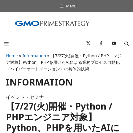
コ
Menu
ン
テ
ン
ツ
へ
Menu
ス
キ
Home
»
Information
»
【7/27(火)開催・Python / PHPエンジニ
ア対象】Python、PHPを用いたAIによる業務プロセス自動化
ッ
（ハイパーオートメーション）の具体的技術
プ
INFORMATION
イベント・セミナー
【7/27(火)開催・Python /
PHPエンジニア対象】
Python、PHPを用いたAIに