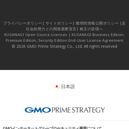
プライバシーポリシー
|
サイトポリシー
|
脆弱性情報公開ポリシー
|
反
社会的勢力との関係遮断宣言
|
株主の皆様へ
KUSANAGI Open Source Licenses
|
KUSANAGI Business Edition,
Premium Edition, Security Edition End-User License Agreement
© 2026 GMO Prime Strategy Co., Ltd. All rights reserved
日本語
GMOインターネットグループのセキュリティ事業について