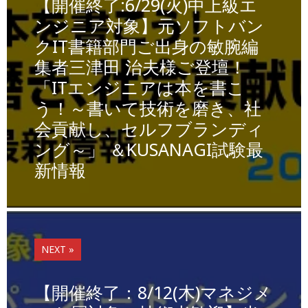
o
n
n
【開催終了:6/29(火)中上級エ
o
k
ンジニア対象】元ソフトバン
クIT書籍部門ご出身の敏腕編
k
集者三津田 治夫様ご登壇！
「ITエンジニアは本を書こ
う！～書いて技術を磨き、社
会貢献し、セルフブランディ
ング～」 ＆KUSANAGI試験最
新情報
NEXT »
【開催終了：8/12(木)マネジメ