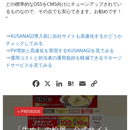
どの標準的なOSSをCMS向けにチューンアップされてい
るものなので、その点でも安心できます。お勧めです！
”
⇒
KUSANAGI導入前に自社サイトも高速化するかどうか
チェックしてみる
⇒
PV増加と高速化を実現するKUSANAGIを見てみる
⇒
運用コストと担当者の運用負担を軽減できるマネージ
ドサービスを見てみる
F
X
Li
H
E
C
a
n
at
m
o
c
k
e
ai
p
e
e
n
l
y
« PREVIOUS
b
dI
a
Li
o
n
n
「牛めしの松屋」公式サイト