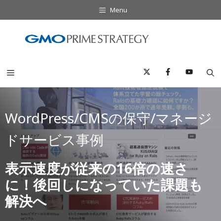
コ
Menu
ン
テ
ン
ツ
へ
Menu
ス
キ
ッ
WordPress/CMSの保守/マネージ
プ
ドサービス事例
表示速度が従来の16倍の速さ
に！後回しになっていた課題も
解決へ