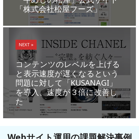
o
k
「株式会社松屋フーズ」
k
NEXT »
コンテンツのレベルを上げる
と表示速度が遅くなるという
問題に対して「KUSANAGI」
を導入、速度が３倍に改善し
た
Webサイト運用の課題解決事例