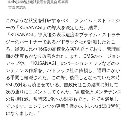
Rails技術者認定試験運営委員会 理事長
吉政 忠志氏
このような状況を打破するべく、プライム・ストラテジ
ーの「KUSANAGI」の導入を決定した。結果、
「KUSANAGI」導入後の表示速度をプライム・ストラテ
ジーのパートナーであるパドラック社が計測したとこ
ろ、従来に比べ16倍の高速化を実現できており、管理画
面の速度もかなり改善された。また、CMSのバージョン
アップや、「KUSANAGI」のバージョンアップなどのメ
ンテナンス作業を、パドラック社に依頼し、運用にかか
る手間も軽減された。この際、後回しとなっていた常時
SSLの対応も済ませている。吉政氏はこの結果に対して
次の通りにコメントしてくれた。“高速化とメンテナンス
の負担軽減、常時SSL化への対応もでき、とても満足し
ています。コンテンツの更新作業のストレスはほぼ皆無
になりました。”